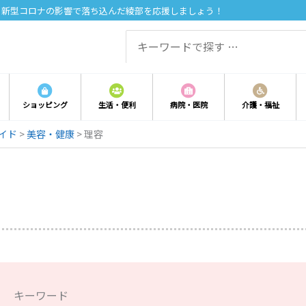
。新型コロナの影響で落ち込んだ綾部を応援しましょう！
Search
for:
ショッピング
生活・便利
病院・医院
介護・福祉
イド
>
美容・健康
>
理容
キーワード