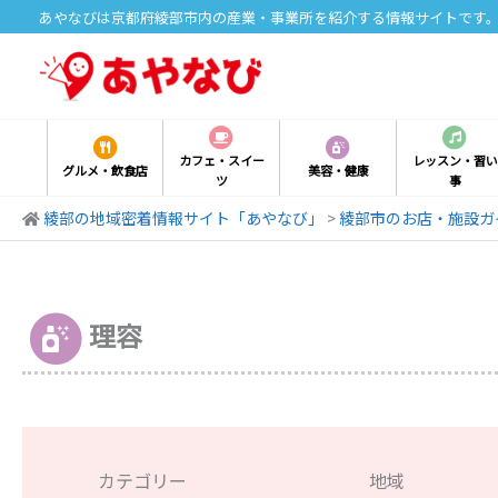
内
あやなびは京都府綾部市内の産業・事業所を紹介する情報サイトです
容
を
ス
キ
ッ
カフェ・スイー
レッスン・習い
グルメ・飲食店
美容・健康
ツ
事
プ
綾部の地域密着情報サイト「あやなび」
>
綾部市のお店・施設ガ
理容
カテゴリー
地域