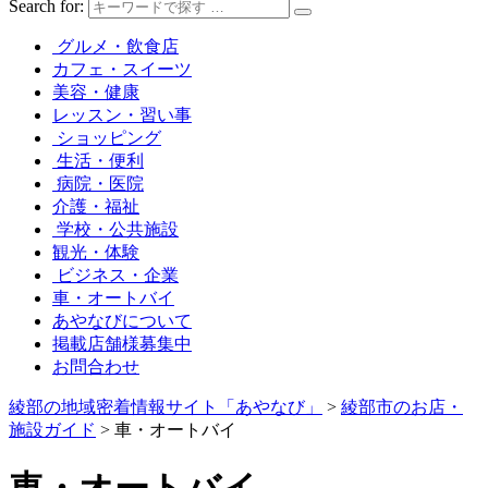
Search for:
グルメ・飲食店
カフェ・スイーツ
美容・健康
レッスン・習い事
ショッピング
生活・便利
病院・医院
介護・福祉
学校・公共施設
観光・体験
ビジネス・企業
車・オートバイ
あやなびについて
掲載店舗様募集中
お問合わせ
綾部の地域密着情報サイト「あやなび」
>
綾部市のお店・
施設ガイド
>
車・オートバイ