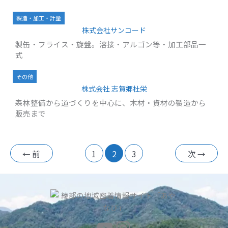
製造・加工・計量
株式会社サンコード
製缶・フライス・旋盤。溶接・アルゴン等・加工部品一
式
その他
株式会社 志賀郷杜栄
森林整備から道づくりを中心に、木材・資材の製造から
販売まで
←
前
1
2
3
次
→
YouTube
Instagram