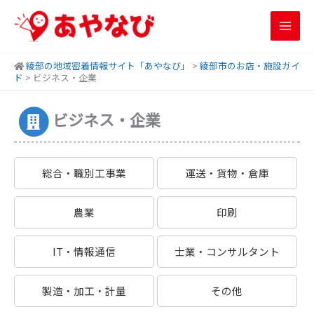
内
容
を
ス
綾部の地域密着情報サイト「あやなび」
>
綾部市のお店・施設ガイ
キ
ド
>
ビジネス・企業
ッ
プ
ビジネス・企業
総合・職別工事業
運送・貨物・倉庫
農業
印刷
IT・情報通信
士業・コンサルタント
製造・加工・計量
その他