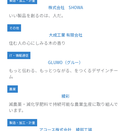
製造・加工・計量
株式会社 SHOWA
いい製品を創るのは、人だ。
その他
大成工業 有限会社
住む人の心にしみる木の香り
IT・情報通信
GLUWO（グルー）
もっと伝わる、もっとつながる、をつくるデザインチー
ム
農業
綾彩
減農薬・減化学肥料で持続可能な農業生産に取り組んで
います。
製造・加工・計量
アコース株式会社 綾部工場