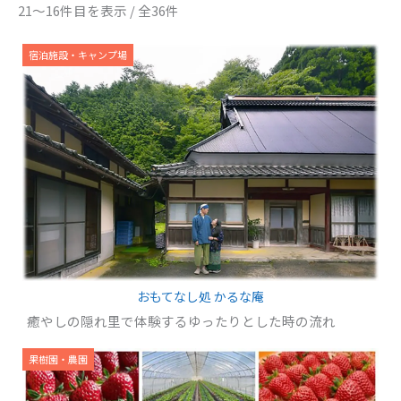
21～16件目を表示 / 全36件
宿泊施設・キャンプ場
おもてなし処 かるな庵
癒やしの隠れ里で体験するゆったりとした時の流れ
果樹園・農園