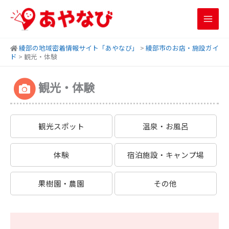
内
容
を
ス
綾部の地域密着情報サイト「あやなび」
>
綾部市のお店・施設ガイ
キ
ド
>
観光・体験
ッ
プ
観光・体験
観光スポット
温泉・お風呂
体験
宿泊施設・キャンプ場
果樹園・農園
その他