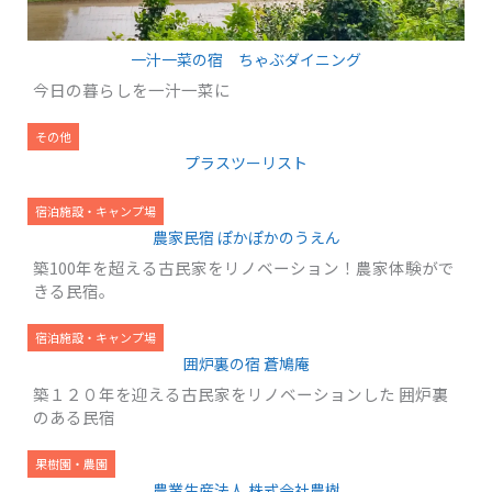
一汁一菜の宿 ちゃぶダイニング
今日の暮らしを一汁一菜に
その他
プラスツーリスト
宿泊施設・キャンプ場
農家民宿 ぽかぽかのうえん
築100年を超える古民家をリノベーション！農家体験がで
きる民宿。
宿泊施設・キャンプ場
囲炉裏の宿 蒼鳩庵
築１２０年を迎える古民家をリノベーションした 囲炉裏
のある民宿
果樹園・農園
農業生産法人 株式会社農樹