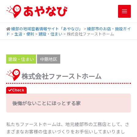
内
容
を
ス
綾部の地域密着情報サイト「あやなび」
>
綾部市のお店・施設ガイ
キ
ド
>
生活・便利
>
建設・住まい
>
株式会社ファーストホーム
ッ
プ
建設・住まい
中筋地区
株式会社ファーストホーム
後悔がないことにほっとする家
私たちファーストホームは、地元綾部市の工務店として、さ
まざまなお客様の住まいづくりをお手伝いしてまいりまし