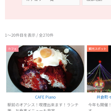
1～20件目を表示 / 全270件
カフェ
観光スポット
CAFE Piano
井倉町
駅前のオアシス！喫煙出来ます！ランチ
今年も開催
等 お食事メニューも充実
す。