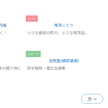
カフェ
月庵
喫茶ことり
く！
小さな綾部の町の、小さな喫茶店。
スポーツ
吉照塾(綾部道場)
春の贈り物に
見学随時・稽古生募集
次
→