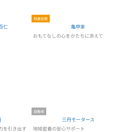
和食全般
百仁
亀甲家
おもてなしの心をかたちに添えて
自動車
)
三丹モータース
力を引き出す
地域密着の安心サポート