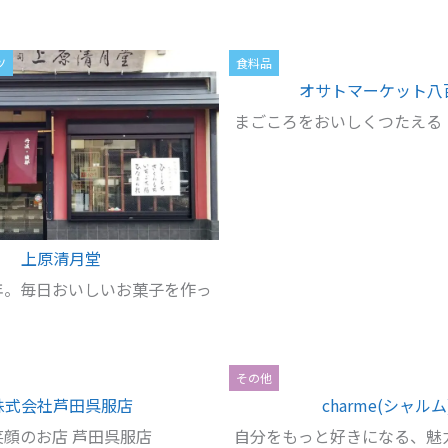
ツ
食料品
オサトマーケット八
まごころをおいしくつたえる
上原清月堂
年。毎日おいしいお菓子を作っ
その他
株式会社芦田呉服店
charme(シャルム
顔のお店 芦田呉服店
自分をもっと好きになる、魅