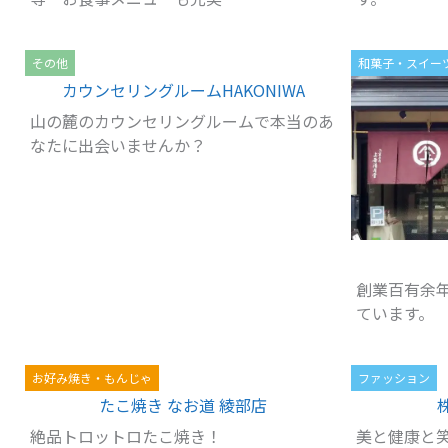
その他
和菓子・スイー
カウンセリングルームHAKONIWA
山の麓のカウンセリングルームで本当のあ
なたに出会いませんか？
創業百有余
ています。
お好み焼き・もんじゃ
ファッション
たこ焼き なお道 綾部店
絶品トロットロたこ焼き！
美と健康と笑