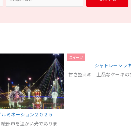
スイーツ
シャトレーシラ
甘さ控えめ 上品なケーキの
イルミネーション２０２５
！綾部市を温かい光で彩りま