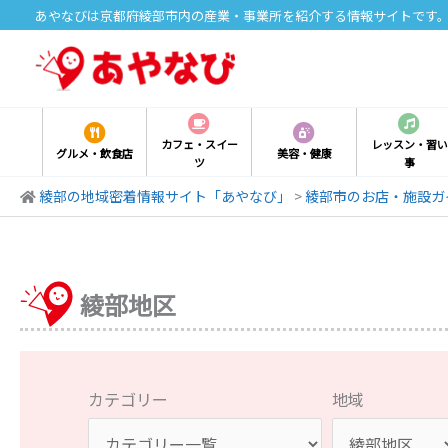
内
あやなびは京都府綾部市内の産業・事業所を紹介する情報サイトです
容
を
ス
キ
ッ
カフェ・スイー
レッスン・習い
グルメ・飲食店
美容・健康
ツ
事
プ
綾部の地域密着情報サイト「あやなび」
>
綾部市のお店・施設ガ
綾部地区
カテゴリー
地域