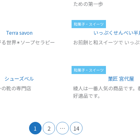
ための第一歩
和菓子・スイーツ
Terra savon
いっぷくせんべい半
る世界✴︎ソープセラピー
お煎餅と和スイーツで いっぷ
和菓子・スイーツ
シューズベル
菓匠 宮代屋
一の靴の専門店
綾人は一番人気の商品です。
好適品です。
1
2
…
14