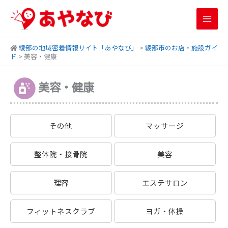
内
容
を
ス
綾部の地域密着情報サイト「あやなび」
>
綾部市のお店・施設ガイ
キ
ド
>
美容・健康
ッ
プ
美容・健康
その他
マッサージ
整体院・接骨院
美容
理容
エステサロン
フィットネスクラブ
ヨガ・体操