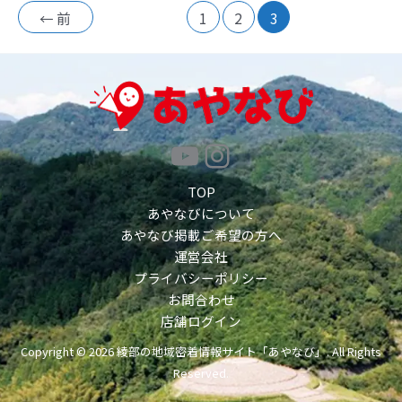
←
前
1
2
3
YouTube
Instagram
TOP
あやなびについて
あやなび掲載ご希望の方へ
運営会社
プライバシーポリシー
お問合わせ
店舗ログイン
Copyright © 2026 綾部の地域密着情報サイト「あやなび」. All Rights
Reserved.