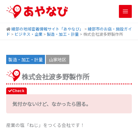
内
容
を
ス
綾部の地域密着情報サイト「あやなび」
>
綾部市のお店・施設ガイ
キ
ド
>
ビジネス・企業
>
製造・加工・計量
>
株式会社波多野製作所
ッ
プ
製造・加工・計量
山家地区
株式会社波多野製作所
気付かないけど、なかったら困る。
産業の塩「ねじ」をつくる会社です！