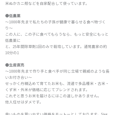
米ぬかカニ殻などを自家配合して使っています。
●低農薬
〜1000年先まで私たちの子孫が健康で暮らせる食べ物づく
り〜
この人に、この子に食べてもらうなら、もっと安全にもっと
低農薬に
と、25年間除草剤1回のみで栽培しています。通常農家の約
10分の1
●生産直売
〜1000年先まで作り手と食べ手が同じ立場で親戚のような長
いお付き合い〜
せっかく丹精込めて育てたお米も、流通で多品種米・古米・
くず米・外米が価格に応じてブレンドされます。
これぞと思うお米を届けるにはこの道しかありません。
他人任せはダメです。
良いものを買いやすい価格をモットーとしております。5kg