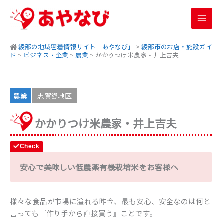
内
容
を
ス
綾部の地域密着情報サイト「あやなび」
>
綾部市のお店・施設ガイ
キ
ド
>
ビジネス・企業
>
農業
>
かかりつけ米農家・井上吉夫
ッ
プ
農業
志賀郷地区
かかりつけ米農家・井上吉夫
安心で美味しい低農薬有機栽培米をお客様へ
様々な食品が市場に溢れる昨今、最も安心、安全なのは何と
言っても『作り手から直接買う』ことです。