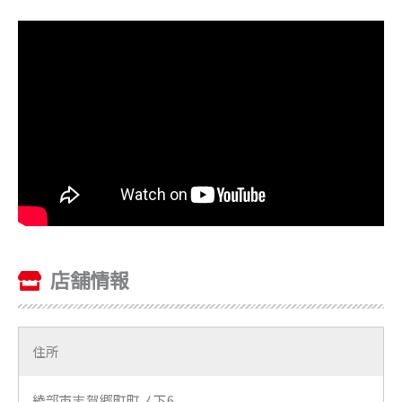
店舗情報
住所
綾部市志賀郷町町ノ下6