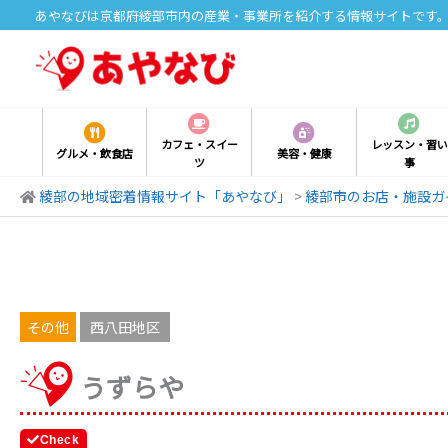
内
あやなびは京都府綾部市内の産業・事業所を紹介する情報サイトです
容
を
ス
キ
ッ
カフェ・スイー
レッスン・習い
グルメ・飲食店
美容・健康
ツ
事
プ
綾部の地域密着情報サイト「あやなび」
>
綾部市のお店・施設ガ
その他
西八田地区
うずらや