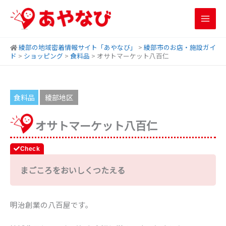
内
容
を
ス
綾部の地域密着情報サイト「あやなび」
>
綾部市のお店・施設ガイ
キ
ド
>
ショッピング
>
食料品
>
オサトマーケット八百仁
ッ
プ
食料品
綾部地区
オサトマーケット八百仁
まごころをおいしくつたえる
明治創業の八百屋です。