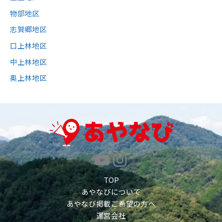
物部地区
志賀郷地区
口上林地区
中上林地区
奥上林地区
YouTube
Instagram
TOP
あやなびについて
あやなび掲載ご希望の方へ
運営会社