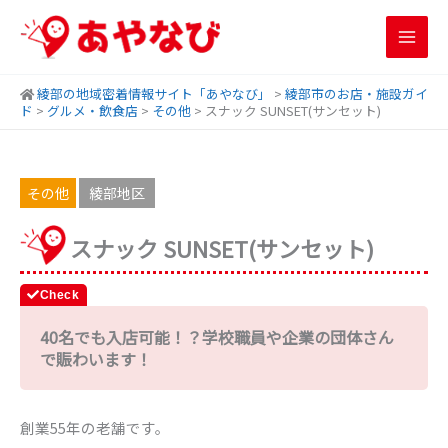
内
容
を
ス
綾部の地域密着情報サイト「あやなび」
>
綾部市のお店・施設ガイ
キ
ド
>
グルメ・飲食店
>
その他
>
スナック SUNSET(サンセット)
ッ
プ
その他
綾部地区
スナック SUNSET(サンセット)
40名でも入店可能！？学校職員や企業の団体さん
で賑わいます！
創業55年の老舗です。