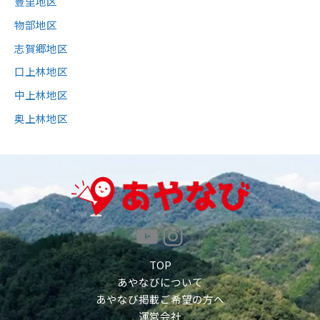
豊里地区
物部地区
志賀郷地区
口上林地区
中上林地区
奥上林地区
YouTube
Instagram
TOP
あやなびについて
あやなび掲載ご希望の方へ
運営会社